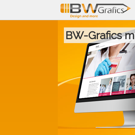
N
ü
BW-Grafics m