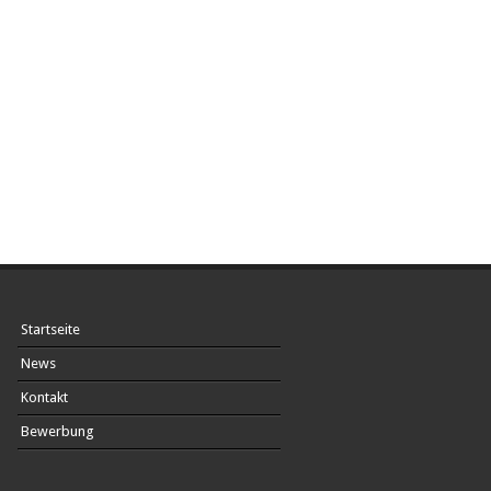
Navigation
überspringen
Startseite
News
Kontakt
Bewerbung