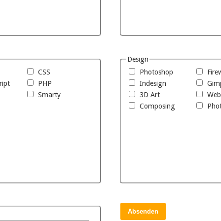
Design
CSS
Photoshop
Fire
ript
PHP
Indesign
Gim
Smarty
3D Art
Web
Composing
Pho