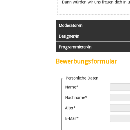
Dann würden wir uns freuen dich in
Moderator/in
Designer/in
Programmierer/in
Bewerbungsformular
Persönliche Daten
Pflichtfeld
Name
*
Pflichtfeld
Nachname
*
Pflichtfeld
Alter
*
Pflichtfeld
E-Mail
*