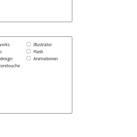
works
Illustrator
p
Flash
design
Animationen
toretouche