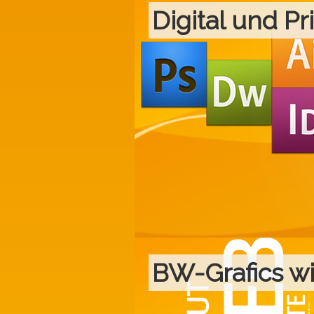
Digital und Pr
BW-Grafics w