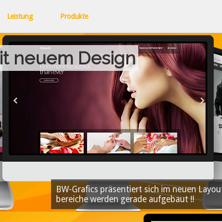
avigation
berspringen
Leistung
Produkte
it neuem Design
BW-Grafics präsentiert sich im neuen Layo
bereiche werden gerade aufgebaut !!